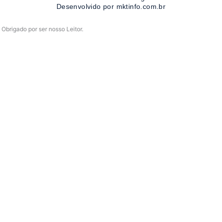
-
m
Desenvolvido por mktinfo.com.br
f
Obrigado por ser nosso Leitor.