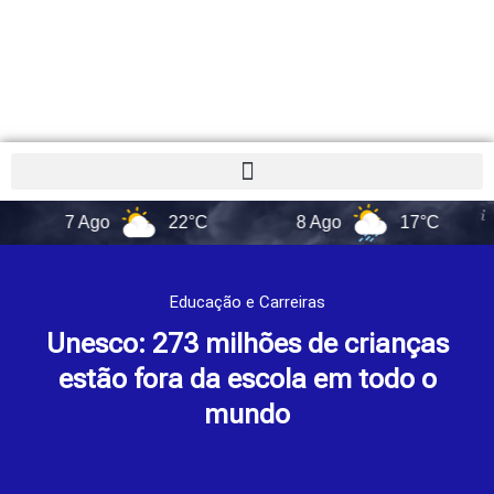
7 Ago
22°C
8 Ago
17°C
9 
Educação e Carreiras
Unesco: 273 milhões de crianças
estão fora da escola em todo o
mundo