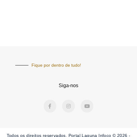
Fique por dentro de tudo!
Siga-nos
F
I
Y
a
n
o
c
s
u
e
t
t
b
a
u
o
g
b
o
r
e
Todos os direitos reservados. Portal Laguna Infoco © 2026 -
k
a