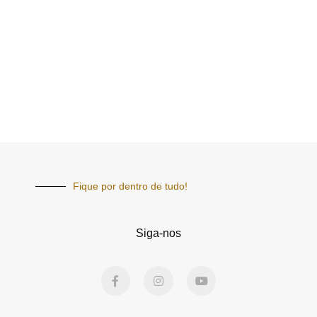
Fique por dentro de tudo!
Siga-nos
F
I
Y
a
n
o
c
s
u
e
t
t
b
a
u