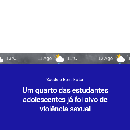
C
11 Ago
11°C
12 Ago
12°C
Saúde e Bem-Estar
Um quarto das estudantes
adolescentes já foi alvo de
violência sexual