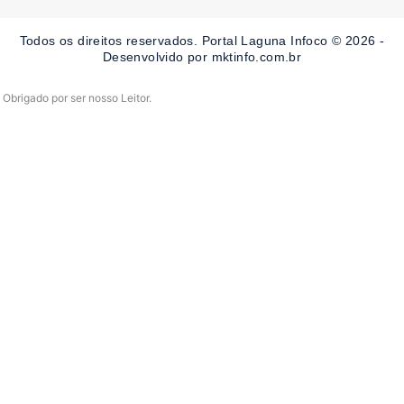
o
g
b
o
r
e
Todos os direitos reservados. Portal Laguna Infoco © 2026 -
k
a
-
m
Desenvolvido por mktinfo.com.br
f
Obrigado por ser nosso Leitor.