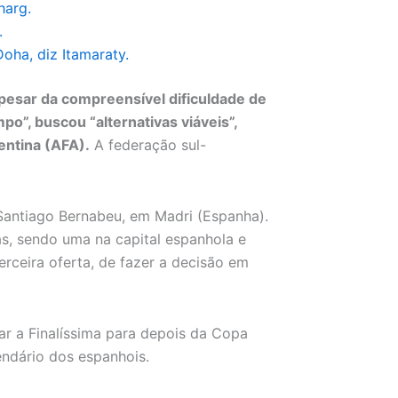
harg.
.
Doha, diz Itamaraty.
apesar da compreensível dificuldade de
o”, buscou “alternativas viáveis”,
entina (AFA).
A federação sul-
o Santiago Bernabeu, em Madri (Espanha).
as, sendo uma na capital espanhola e
rceira oferta, de fazer a decisão em
ar a Finalíssima para depois da Copa
endário dos espanhois.