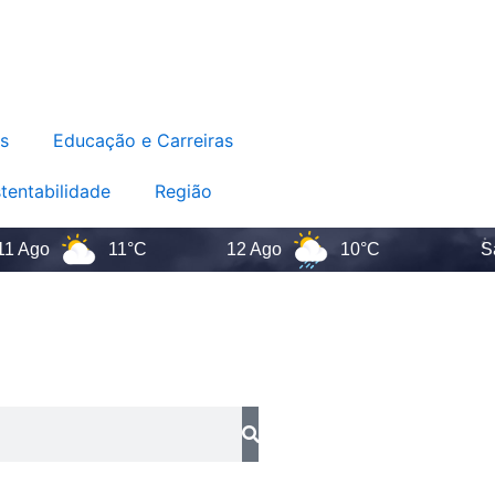
s
Educação e Carreiras
tentabilidade
Região
o
11°C
12 Ago
10°C
Santa 