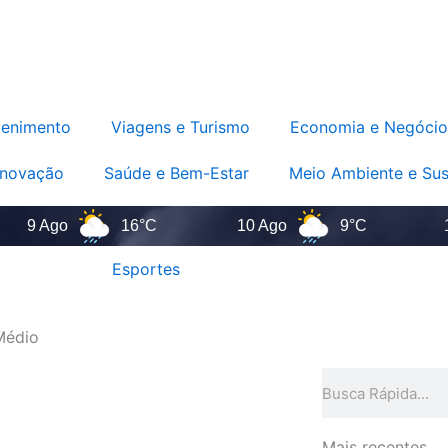
tenimento
Viagens e Turismo
Economia e Negócio
Inovação
Saúde e Bem-Estar
Meio Ambiente e Sus
 Ago
16°C
10 Ago
9°C
11 Ag
Esportes
Médio
Pesquisar
Mais recentes