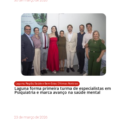
30 de março de 2026
Laguna
,
Região
,
Saúde e Bem-Estar
,
Últimas Notícias
Laguna forma primeira turma de especialistas em
Psiquiatria e marca avanço na saúde mental
23 de março de 2026