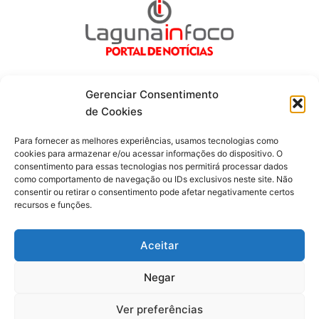
Gerenciar Consentimento
de Cookies
Fique por dentro de tudo!
Para fornecer as melhores experiências, usamos tecnologias como
cookies para armazenar e/ou acessar informações do dispositivo. O
consentimento para essas tecnologias nos permitirá processar dados
Siga-nos
como comportamento de navegação ou IDs exclusivos neste site. Não
consentir ou retirar o consentimento pode afetar negativamente certos
recursos e funções.
F
I
Y
a
n
o
c
s
u
Aceitar
e
t
t
b
a
u
o
g
b
Negar
o
r
e
Todos os direitos reservados. Portal Laguna Infoco © 2026 -
k
a
-
m
Desenvolvido por mktinfo.com.br
Ver preferências
f