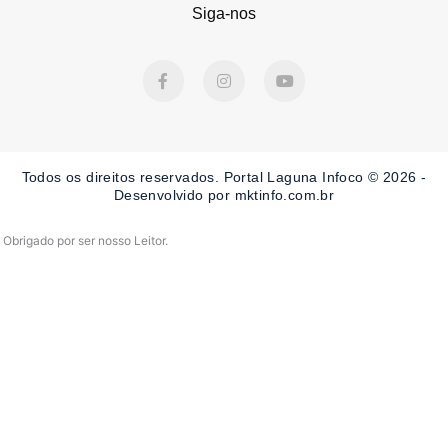
Siga-nos
F
I
Y
a
n
o
c
s
u
e
t
t
b
a
u
o
g
b
o
r
e
Todos os direitos reservados. Portal Laguna Infoco © 2026 -
k
a
-
m
Desenvolvido por mktinfo.com.br
f
Obrigado por ser nosso Leitor.