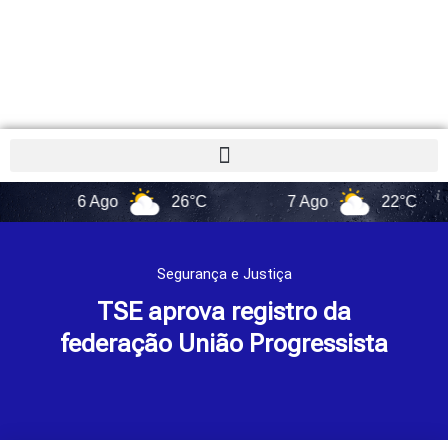
6 Ago
26°C
7 Ago
22°C
8 A
Segurança e Justiça
TSE aprova registro da
federação União Progressista