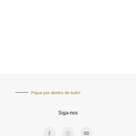
Fique por dentro de tudo!
Siga-nos
F
I
Y
a
n
o