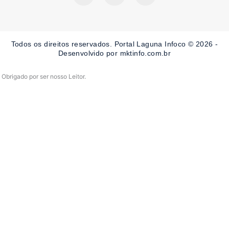
c
s
u
e
t
t
b
a
u
o
g
b
o
r
e
Todos os direitos reservados. Portal Laguna Infoco © 2026 -
k
a
-
m
Desenvolvido por mktinfo.com.br
f
Obrigado por ser nosso Leitor.