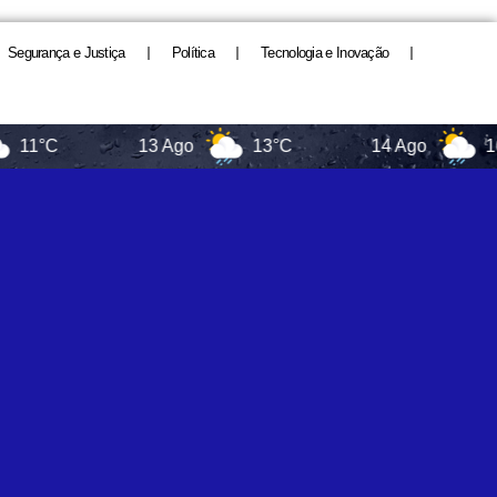
Segurança e Justiça
Política
Tecnologia e Inovação
C
13 Ago
13°C
14 Ago
16°C