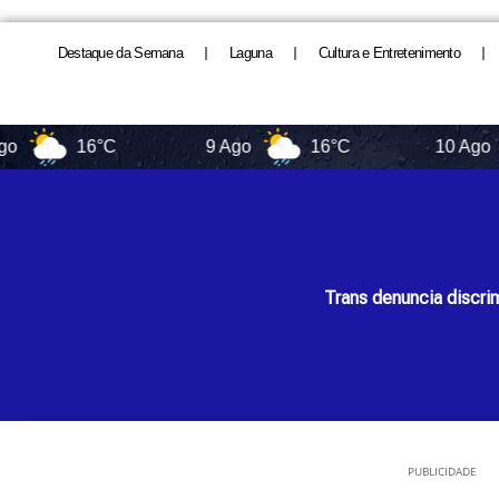
Destaque da Semana
Laguna
Cultura e Entretenimento
16°C
9 Ago
16°C
10 Ago
Trans denuncia discri
PUBLICIDADE