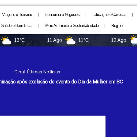
Viagens e Turismo
Economia e Negócios
Educação e Carreiras
Saúde e Bem-Estar
Meio Ambiente e Sustentabilidade
Região
13°C
11 Ago
11°C
12 Ago
11°
Geral
,
Últimas Notícias
minação após exclusão de evento do Dia da Mulher em SC