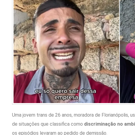
Uma jovem trans de 26 anos, moradora de
Florianópolis
, u
de situações que classifica como
discriminação no ambi
os episódios levaram ao pedido de demissão.