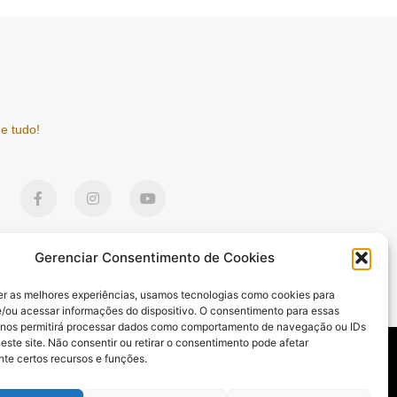
e tudo!
F
I
Y
a
n
o
c
s
u
e
t
t
b
a
u
o
g
b
Gerenciar Consentimento de Cookies
o
r
e
k
a
er as melhores experiências, usamos tecnologias como cookies para
-
m
/ou acessar informações do dispositivo. O consentimento para essas
f
 nos permitirá processar dados como comportamento de navegação ou IDs
este site. Não consentir ou retirar o consentimento pode afetar
DE E BEM-ESTAR
CULTURA E ENTRETENIMENTO
ESPORTES
te certos recursos e funções.