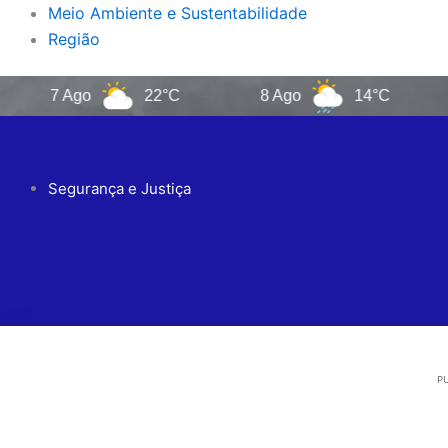
Meio Ambiente e Sustentabilidade
Região
7 Ago
22°C
8 Ago
14°C
9 A
Segurança e Justiça
PU