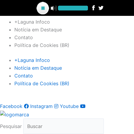
Ir
para
o
+Laguna Infoco
conteúdo
Notícia em Destaque
Contato
Política de Cookies (BR)
+Laguna Infoco
Notícia em Destaque
Contato
Política de Cookies (BR)
Facebook
Instagram
Youtube
Pesquisar