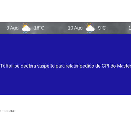
go
16°C
10 Ago
9°C
11 Ago
Toffoli se declara suspeito para relatar pedido de CPI do Maste
BLICIDADE