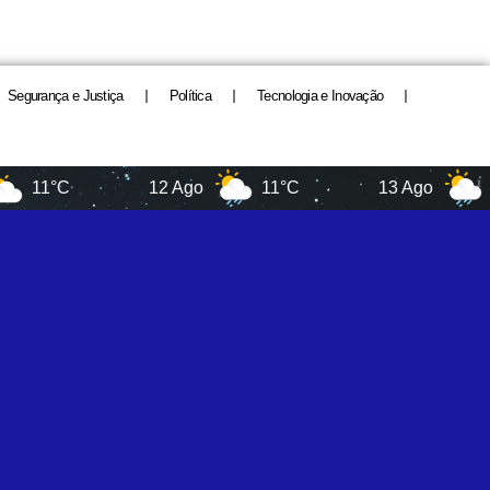
Segurança e Justiça
Política
Tecnologia e Inovação
12 Ago
11°C
13 Ago
13°C