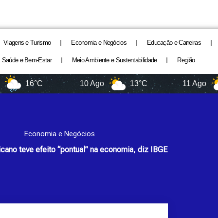
Viagens e Turismo
Economia e Negócios
Educação e Carreiras
Saúde e Bem-Estar
Meio Ambiente e Sustentabilidade
Região
6°C
10 Ago
13°C
11 Ago
11°C
Economia e Negócios
icano teve efeito “pontual” na economia, diz IBGE