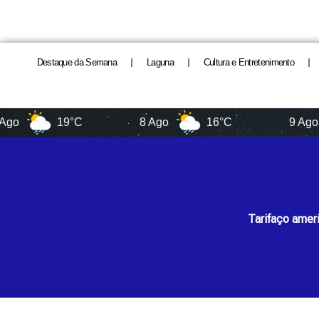
Destaque da Semana
Laguna
Cultura e Entretenimento
19°C
8 Ago
16°C
9 Ago
1
Tarifaço amer