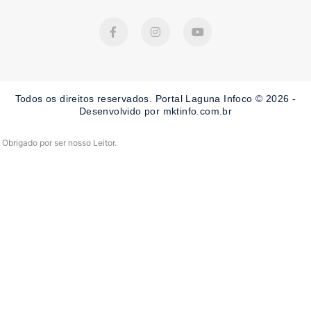
F
I
Y
a
n
o
c
s
u
e
t
t
b
a
u
o
g
b
o
r
e
Todos os direitos reservados. Portal Laguna Infoco © 2026 -
k
a
-
m
Desenvolvido por mktinfo.com.br
f
Obrigado por ser nosso Leitor.