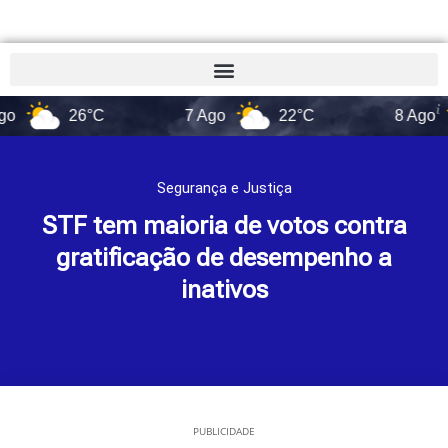
26°C
7 Ago
22°C
8 Ago
17°
Segurança e Justiça
STF tem maioria de votos contra
gratificação de desempenho a
inativos
PUBLICIDADE