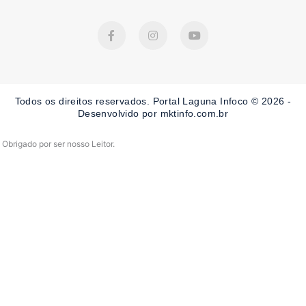
F
I
Y
a
n
o
c
s
u
e
t
t
b
a
u
o
g
b
o
r
e
Todos os direitos reservados. Portal Laguna Infoco © 2026 -
k
a
-
m
Desenvolvido por mktinfo.com.br
f
Obrigado por ser nosso Leitor.