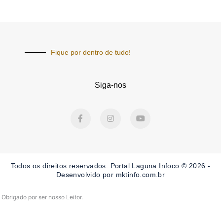
Fique por dentro de tudo!
Siga-nos
F
I
Y
a
n
o
c
s
u
e
t
t
b
a
u
o
g
b
o
r
e
Todos os direitos reservados. Portal Laguna Infoco © 2026 -
k
a
-
m
Desenvolvido por mktinfo.com.br
f
Obrigado por ser nosso Leitor.