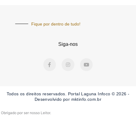
Fique por dentro de tudo!
Siga-nos
F
I
Y
a
n
o
c
s
u
e
t
t
b
a
u
o
g
b
o
r
e
Todos os direitos reservados. Portal Laguna Infoco © 2026 -
k
a
-
m
Desenvolvido por mktinfo.com.br
f
Obrigado por ser nosso Leitor.