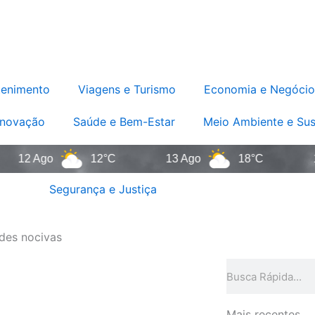
tenimento
Viagens e Turismo
Economia e Negócio
Inovação
Saúde e Bem-Estar
Meio Ambiente e Sus
 Ago
12°C
13 Ago
18°C
14 Ag
Segurança e Justiça
des nocivas
Pesquisar
Mais recentes