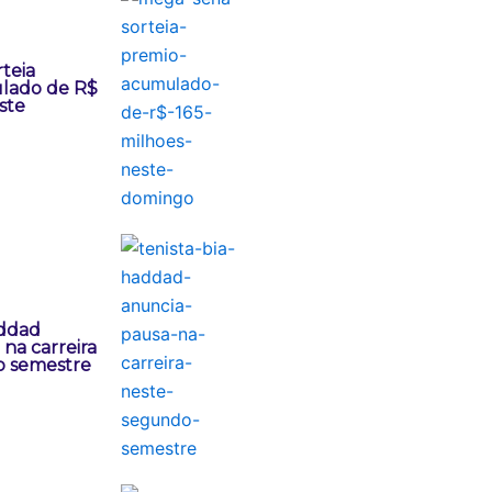
teia
lado de R$
ste
addad
na carreira
o semestre