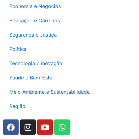
Economia e Negócios
Educação e Carreiras
Segurança e Justiça
Política
Tecnologia e Inovação
Saúde e Bem-Estar
Meio Ambiente e Sustentabilidade
Região
F
I
Y
W
a
n
o
h
c
s
u
a