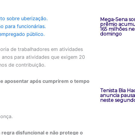
to sobre uberização.
Mega-Sena sor
prêmio acumu
 para funcionárias.
165 milhões ne
empregado público.
domingo
ria de trabalhadores em atividades
8 anos para atividades que exigem 20
nos de contribuição.
se aposentar após cumprirem o tempo
Tenista Bia H
anuncia pausa 
neste segund
donça.
 regra disfuncional e não protege o