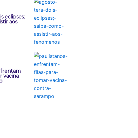
s eclipses;
stir aos
nfrentam
r vacina
o