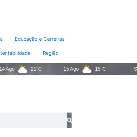
s
Educação e Carreiras
tentabilidade
Região
o
21°C
15 Ago
15°C
Santa C