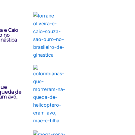
a e Caio
o no
inástica
que
queda de
am avó,