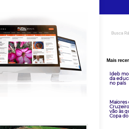
Pesquisar
Mais rece
Ideb mo
da educ
no país
Maiores
Cruzeir
vão às q
Copa do 