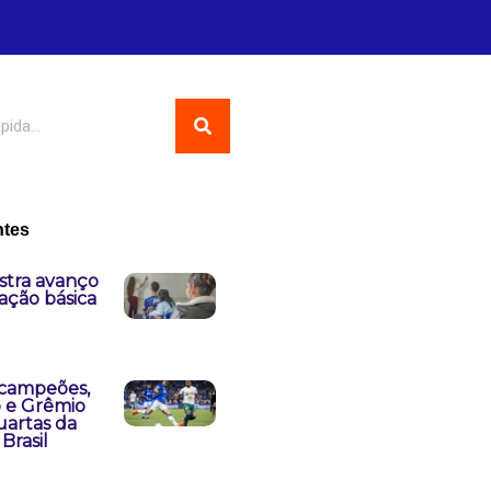
ntes
stra avanço
ação básica
 campeões,
o e Grêmio
uartas da
Brasil