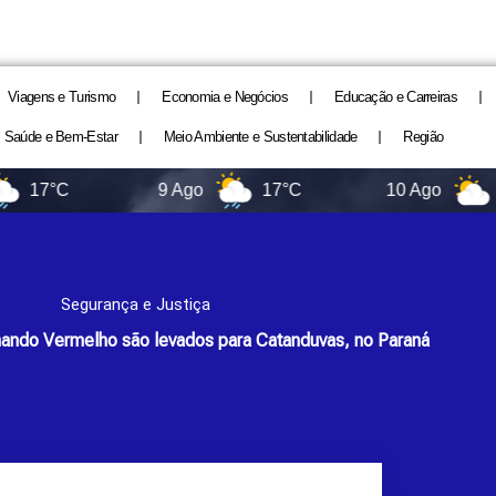
Viagens e Turismo
Economia e Negócios
Educação e Carreiras
Saúde e Bem-Estar
Meio Ambiente e Sustentabilidade
Região
C
9 Ago
17°C
10 Ago
11°C
Segurança e Justiça
ando Vermelho são levados para Catanduvas, no Paraná