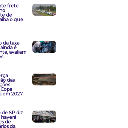
nte frete
no
te de
saiba o que
 da taxa
 ainda é
ente, avaliam
es
orça
ção das
ções
 Copa
a em 2027
 de SP diz
 haverá
es de
rios da