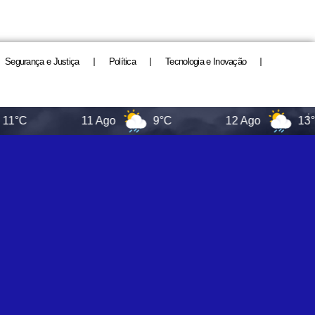
Segurança e Justiça
Política
Tecnologia e Inovação
11 Ago
9°C
12 Ago
13°C