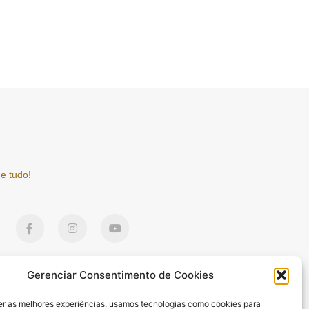
e tudo!
F
I
Y
a
n
o
c
s
u
e
t
t
b
a
u
o
g
b
Gerenciar Consentimento de Cookies
o
r
e
k
a
er as melhores experiências, usamos tecnologias como cookies para
-
m