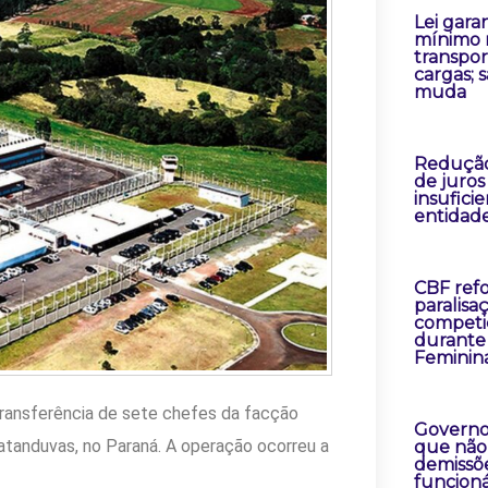
Lei gara
mínimo 
transpor
cargas; 
muda
Redução
de juros
insufici
entidad
CBF ref
paralisa
competi
durante
Feminin
 transferência de sete chefes da facção
Governo
atanduvas, no Paraná. A operação ocorreu a
que não
demissõ
funcioná