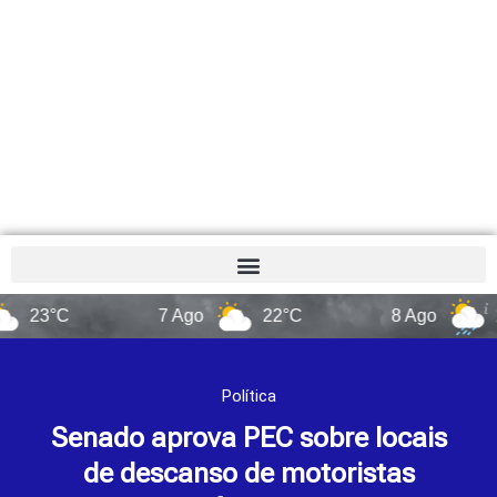
°C
7 Ago
22°C
8 Ago
14°C
Política
Senado aprova PEC sobre locais
de descanso de motoristas