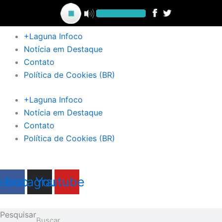
Ir
para
o
+Laguna Infoco
conteúdo
Notícia em Destaque
Contato
Política de Cookies (BR)
+Laguna Infoco
Notícia em Destaque
Contato
Política de Cookies (BR)
ebook
Instagram
Youtube
Pesquisar