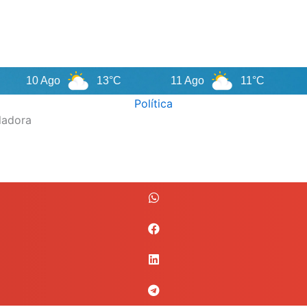
 Ago
13°C
11 Ago
11°C
12 Ag
Política
ladora