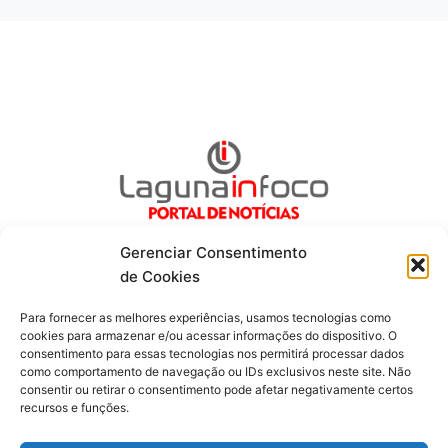
Gerenciar Consentimento
de Cookies
Para fornecer as melhores experiências, usamos tecnologias como
Fique por dentro de tudo!
cookies para armazenar e/ou acessar informações do dispositivo. O
consentimento para essas tecnologias nos permitirá processar dados
como comportamento de navegação ou IDs exclusivos neste site. Não
Siga-nos
consentir ou retirar o consentimento pode afetar negativamente certos
recursos e funções.
F
I
Y
a
n
o