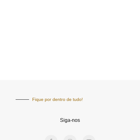
Fique por dentro de tudo!
Siga-nos
F
I
Y