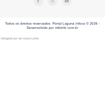
a
n
o
c
s
u
e
t
t
b
a
u
o
g
b
o
r
e
Todos os direitos reservados. Portal Laguna Infoco © 2026 -
k
a
-
m
Desenvolvido por mktinfo.com.br
f
Obrigado por ser nosso Leitor.