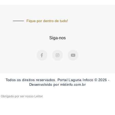
Fique por dentro de tudo!
Siga-nos
F
I
Y
a
n
o
c
s
u
e
t
t
b
a
u
o
g
b
o
r
e
Todos os direitos reservados. Portal Laguna Infoco © 2026 -
k
a
-
m
Desenvolvido por mktinfo.com.br
f
Obrigado por ser nosso Leitor.