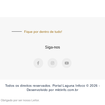
Fique por dentro de tudo!
Siga-nos
F
I
Y
a
n
o
c
s
u
e
t
t
b
a
u
o
g
b
o
r
e
Todos os direitos reservados. Portal Laguna Infoco © 2026 -
k
a
-
m
Desenvolvido por mktinfo.com.br
f
Obrigado por ser nosso Leitor.