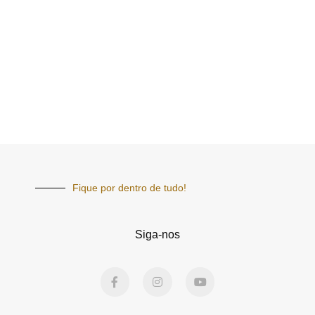
Fique por dentro de tudo!
Siga-nos
F
I
Y
a
n
o
c
s
u
e
t
t