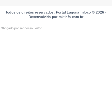
b
a
u
o
g
b
o
r
e
Todos os direitos reservados. Portal Laguna Infoco © 2026 -
k
a
-
m
Desenvolvido por mktinfo.com.br
f
Obrigado por ser nosso Leitor.