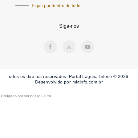
Fique por dentro de tudo!
Siga-nos
F
I
Y
a
n
o
c
s
u
e
t
t
b
a
u
o
g
b
o
r
e
Todos os direitos reservados. Portal Laguna Infoco © 2026 -
k
a
-
m
Desenvolvido por mktinfo.com.br
f
Obrigado por ser nosso Leitor.