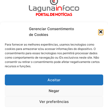
Gerenciar Consentimento
de Cookies
Fique por dentro de tudo!
Para fornecer as melhores experiências, usamos tecnologias como
cookies para armazenar e/ou acessar informações do dispositivo. O
consentimento para essas tecnologias nos permitirá processar dados
Siga-nos
como comportamento de navegação ou IDs exclusivos neste site. Não
consentir ou retirar o consentimento pode afetar negativamente certos
recursos e funções.
F
I
Y
a
n
o
c
s
u
Aceitar
e
t
t
b
a
u
o
g
b
Negar
o
r
e
Todos os direitos reservados. Portal Laguna Infoco © 2026 -
k
a
-
m
Desenvolvido por mktinfo.com.br
Ver preferências
f