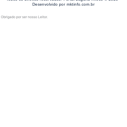
-
m
Desenvolvido por mktinfo.com.br
f
Obrigado por ser nosso Leitor.