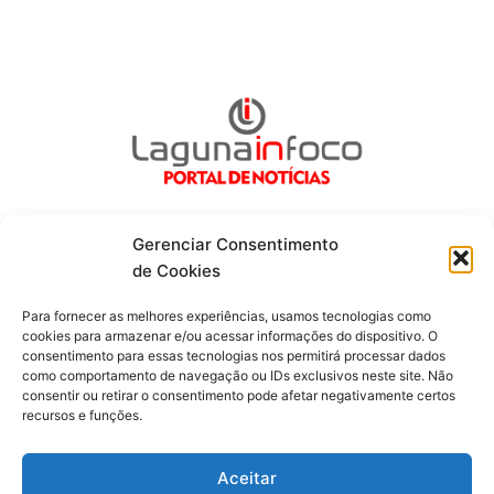
Gerenciar Consentimento
de Cookies
Fique por dentro de tudo!
Para fornecer as melhores experiências, usamos tecnologias como
cookies para armazenar e/ou acessar informações do dispositivo. O
consentimento para essas tecnologias nos permitirá processar dados
Siga-nos
como comportamento de navegação ou IDs exclusivos neste site. Não
consentir ou retirar o consentimento pode afetar negativamente certos
recursos e funções.
F
I
Y
a
n
o
c
s
u
Aceitar
e
t
t