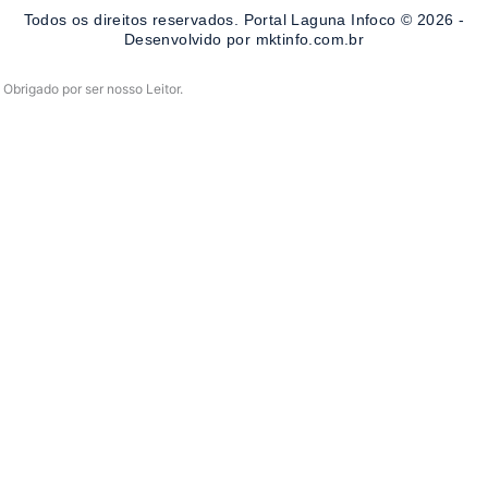
o
r
e
Todos os direitos reservados. Portal Laguna Infoco © 2026 -
k
a
-
m
Desenvolvido por mktinfo.com.br
f
Obrigado por ser nosso Leitor.