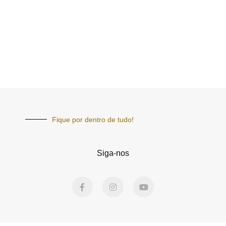
Fique por dentro de tudo!
Siga-nos
F
I
Y
a
n
o
c
s
u
e
t
t
b
a
u
o
g
b