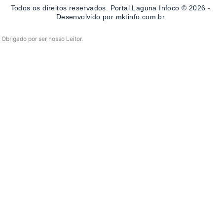
o
r
e
Todos os direitos reservados. Portal Laguna Infoco © 2026 -
k
a
-
m
Desenvolvido por mktinfo.com.br
f
Obrigado por ser nosso Leitor.