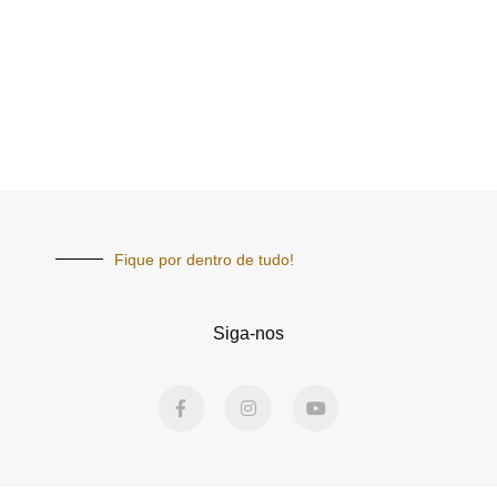
Fique por dentro de tudo!
Siga-nos
F
I
Y
a
n
o
c
s
u
e
t
t
b
a
u
o
g
b