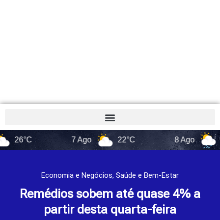
°C
7 Ago
22°C
8 Ago
17°C
Economia e Negócios
,
Saúde e Bem-Estar
Remédios sobem até quase 4% a
partir desta quarta-feira