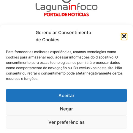
Gerenciar Consentimento
de Cookies
Fique por dentro de tudo!
Para fornecer as melhores experiências, usamos tecnologias como
cookies para armazenar e/ou acessar informações do dispositivo. O
consentimento para essas tecnologias nos permitirá processar dados
Siga-nos
como comportamento de navegação ou IDs exclusivos neste site. Não
consentir ou retirar o consentimento pode afetar negativamente certos
recursos e funções.
F
I
Y
a
n
o
c
s
u
Aceitar
e
t
t
b
a
u
o
g
b
Negar
o
r
e
Todos os direitos reservados. Portal Laguna Infoco © 2026 -
k
a
-
m
Desenvolvido por mktinfo.com.br
Ver preferências
f