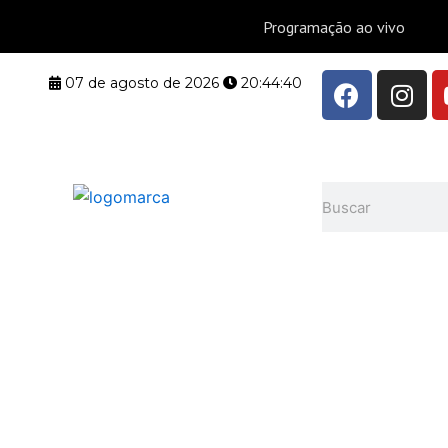
F
I
07 de agosto de 2026
20:44:40
a
n
c
s
e
t
b
a
Pesquisar
o
g
o
r
k
a
m