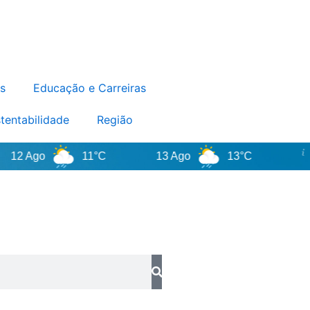
s
Educação e Carreiras
tentabilidade
Região
 Ago
11°C
13 Ago
13°C
Sant