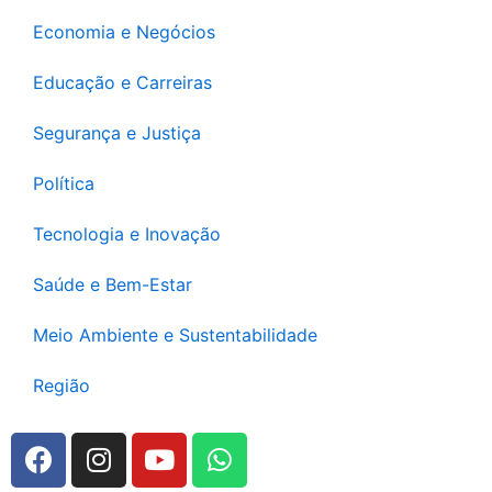
Economia e Negócios
Educação e Carreiras
Segurança e Justiça
Política
Tecnologia e Inovação
Saúde e Bem-Estar
Meio Ambiente e Sustentabilidade
Região
F
I
Y
W
a
n
o
h