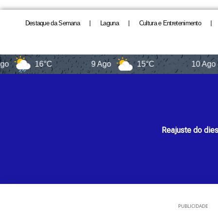
Destaque da Semana
Laguna
Cultura e Entretenimento
16°C
9 Ago
15°C
10 Ago
1
Reajuste do dies
PUBLICIDADE