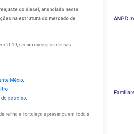
reajuste do diesel, anunciado nesta
tações na estrutura do mercado de
ANPD in
a, em 2019, seriam exemplos dessas
iente Médio.
itro.
Familiar
 do petróleo.
e refino e fortaleça a presença em toda a
.