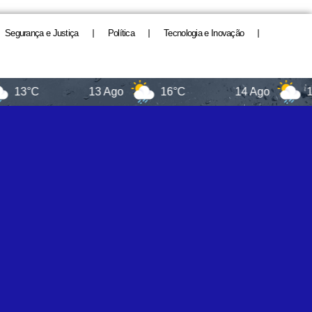
Segurança e Justiça
Política
Tecnologia e Inovação
13 Ago
16°C
14 Ago
13°C