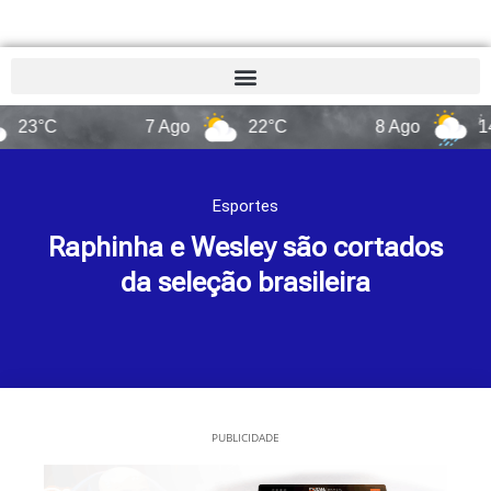
C
7 Ago
22°C
8 Ago
14°C
Esportes
Raphinha e Wesley são cortados
da seleção brasileira
PUBLICIDADE