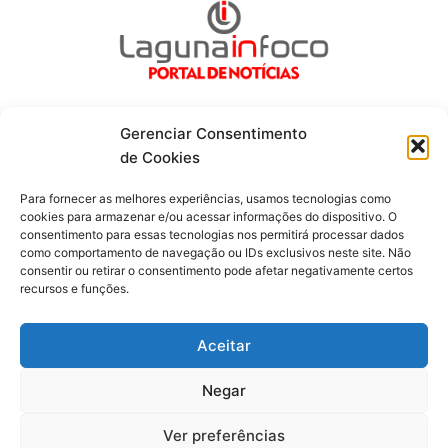
Gerenciar Consentimento
de Cookies
Fique por dentro de tudo!
Para fornecer as melhores experiências, usamos tecnologias como
cookies para armazenar e/ou acessar informações do dispositivo. O
consentimento para essas tecnologias nos permitirá processar dados
Siga-nos
como comportamento de navegação ou IDs exclusivos neste site. Não
consentir ou retirar o consentimento pode afetar negativamente certos
recursos e funções.
F
I
Y
a
n
o
c
s
u
Aceitar
e
t
t
b
a
u
o
g
b
Negar
o
r
e
Todos os direitos reservados. Portal Laguna Infoco © 2026 -
k
a
-
m
Desenvolvido por mktinfo.com.br
Ver preferências
f