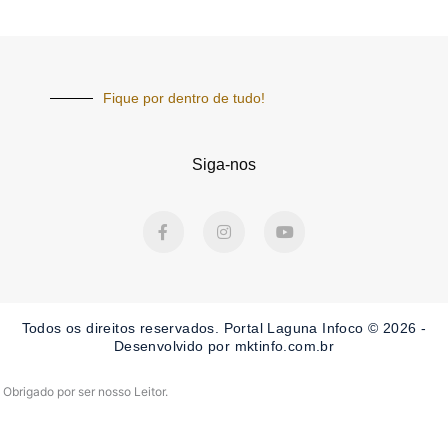
Fique por dentro de tudo!
Siga-nos
F
I
Y
a
n
o
c
s
u
e
t
t
b
a
u
o
g
b
o
r
e
Todos os direitos reservados. Portal Laguna Infoco © 2026 -
k
a
-
m
Desenvolvido por mktinfo.com.br
f
Obrigado por ser nosso Leitor.