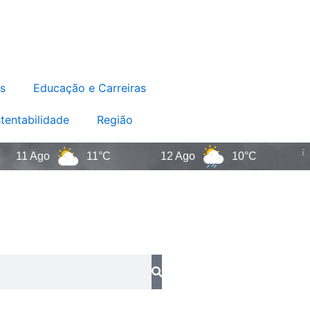
s
Educação e Carreiras
tentabilidade
Região
 Ago
11°C
12 Ago
10°C
San