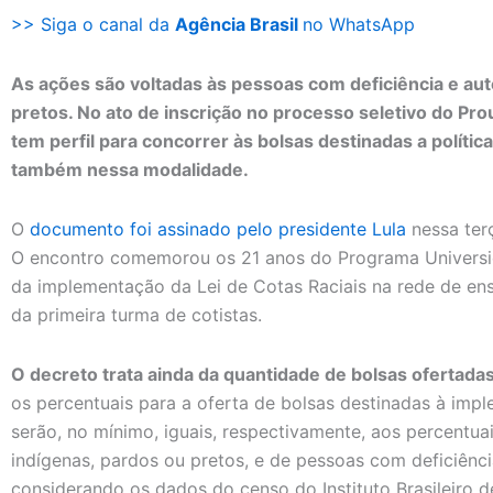
>> Siga o canal da
Agência Brasil
no WhatsApp
As ações são voltadas às pessoas com deficiência e au
pretos. No ato de inscrição no processo seletivo do Pro
tem perfil para concorrer às bolsas destinadas a polític
também nessa modalidade.
O
documento foi assinado pelo presidente Lula
nessa terç
O encontro comemorou os 21 anos do Programa Universid
da implementação da Lei de Cotas Raciais na rede de ens
da primeira turma de cotistas.
O decreto trata ainda da quantidade de bolsas ofertadas
os percentuais para a oferta de bolsas destinadas à impl
serão, no mínimo, iguais, respectivamente, aos percentu
indígenas, pardos ou pretos, e de pessoas com deficiênci
considerando os dados do censo do Instituto Brasileiro de