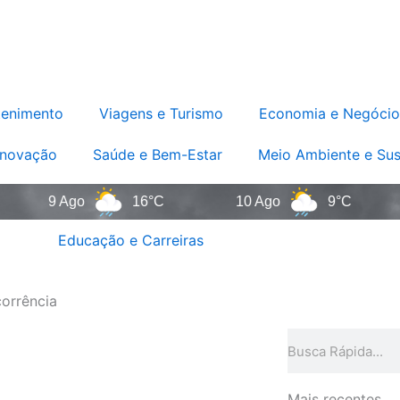
tenimento
Viagens e Turismo
Economia e Negócio
Inovação
Saúde e Bem-Estar
Meio Ambiente e Sus
9 Ago
16°C
10 Ago
9°C
11
Educação e Carreiras
orrência
Pesquisar
Mais recentes