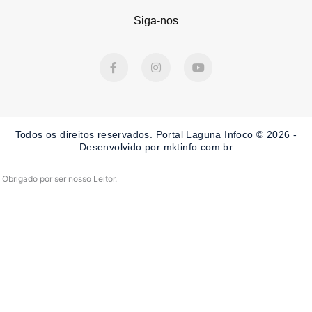
Siga-nos
F
I
Y
a
n
o
c
s
u
e
t
t
b
a
u
o
g
b
o
r
e
Todos os direitos reservados. Portal Laguna Infoco © 2026 -
k
a
-
m
Desenvolvido por mktinfo.com.br
f
Obrigado por ser nosso Leitor.