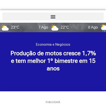
23°C
7 Ago
22°C
8 Ago
14°
Economia e Negócios
Produção de motos cresce 1,7%
e tem melhor 1º bimestre em 15
anos
PUBLICIDADE