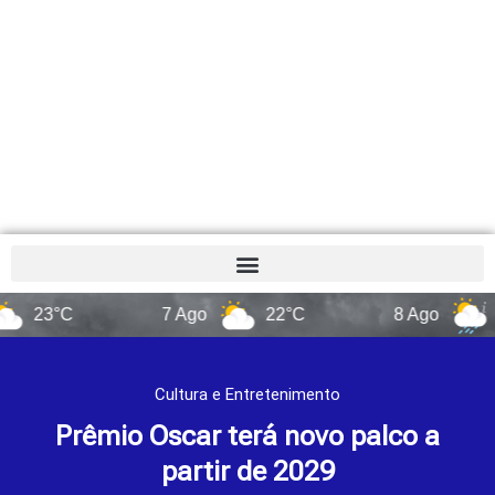
3°C
7 Ago
22°C
8 Ago
14°C
Cultura e Entretenimento
Prêmio Oscar terá novo palco a
partir de 2029