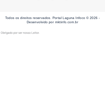
e
t
t
b
a
u
o
g
b
o
r
e
Todos os direitos reservados. Portal Laguna Infoco © 2026 -
k
a
-
m
Desenvolvido por mktinfo.com.br
f
Obrigado por ser nosso Leitor.