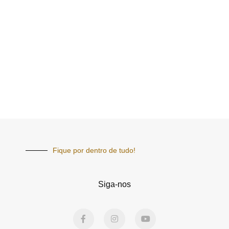
Fique por dentro de tudo!
Siga-nos
F
I
Y
a
n
o
c
s
u