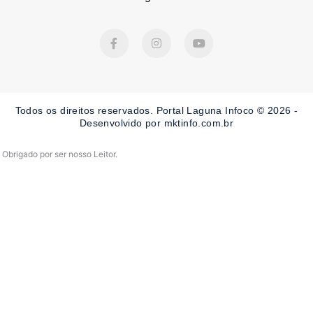
F
I
Y
a
n
o
c
s
u
e
t
t
b
a
u
o
g
b
o
r
e
Todos os direitos reservados. Portal Laguna Infoco © 2026 -
k
a
-
m
Desenvolvido por mktinfo.com.br
f
Obrigado por ser nosso Leitor.