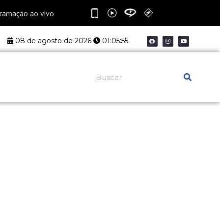
F
I
Y
08 de agosto de 2026
01:05:56
a
n
o
c
s
u
e
t
t
b
a
u
o
g
b
o
r
e
k
a
Pesquisar
m