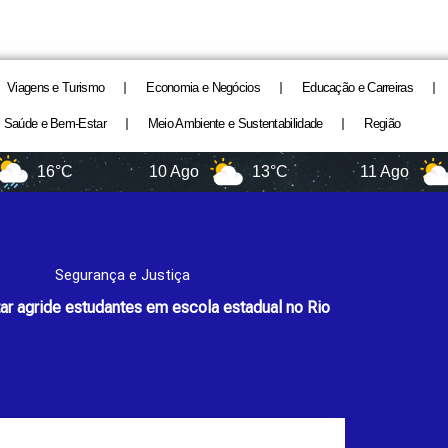
Viagens e Turismo
Economia e Negócios
Educação e Carreiras
Saúde e Bem-Estar
Meio Ambiente e Sustentabilidade
Região
C
10 Ago
13°C
11 Ago
11°C
Segurança e Justiça
itar agride estudantes em escola estadual no Rio