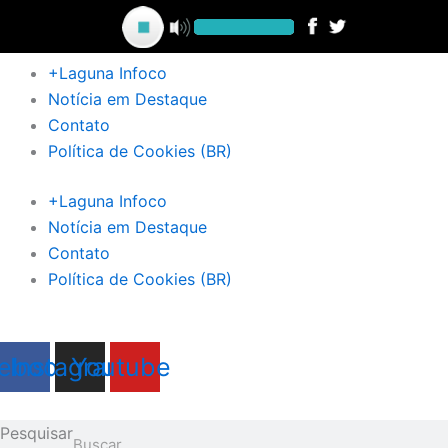
Ir
para
o
+Laguna Infoco
conteúdo
Notícia em Destaque
Contato
Política de Cookies (BR)
+Laguna Infoco
Notícia em Destaque
Contato
Política de Cookies (BR)
ebook
Instagram
Youtube
Pesquisar