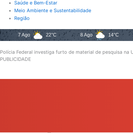
Saúde e Bem-Estar
Meio Ambiente e Sustentabilidade
Região
7 Ago
22°C
8 Ago
14°C
9 A
Polícia Federal investiga furto de material de pesquisa na
PUBLICIDADE