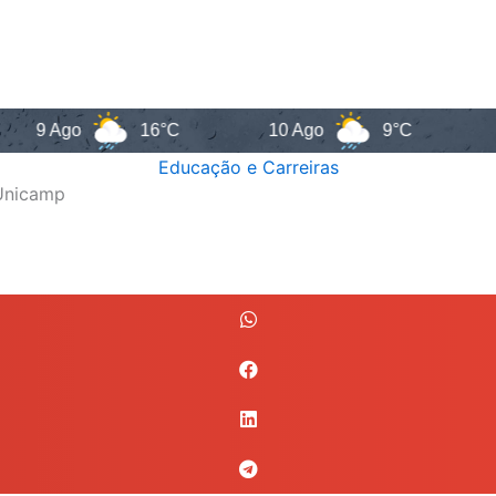
go
16°C
10 Ago
9°C
11 Ago
Educação e Carreiras
 Unicamp