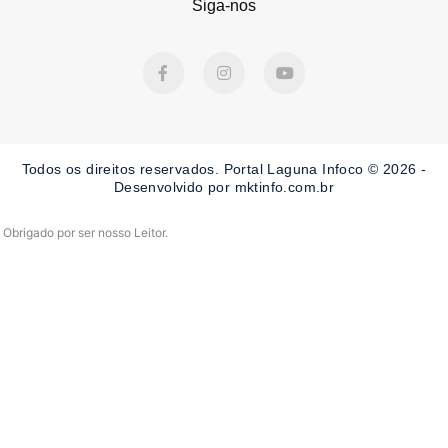
Siga-nos
F
I
Y
a
n
o
c
s
u
e
t
t
b
a
u
o
g
b
o
r
e
Todos os direitos reservados. Portal Laguna Infoco © 2026 -
k
a
-
m
Desenvolvido por mktinfo.com.br
f
Obrigado por ser nosso Leitor.