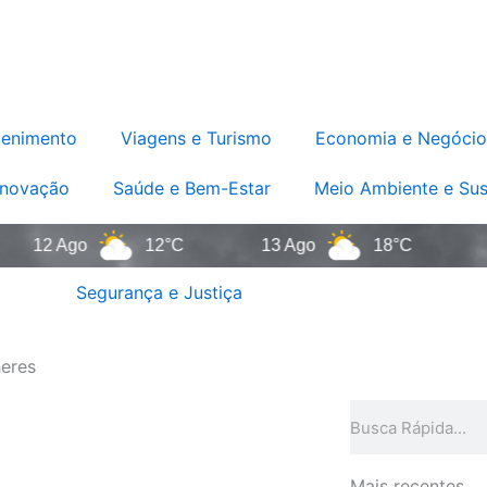
tenimento
Viagens e Turismo
Economia e Negócio
Inovação
Saúde e Bem-Estar
Meio Ambiente e Sus
12 Ago
12°C
13 Ago
18°C
14 A
Segurança e Justiça
heres
Pesquisar
Mais recentes