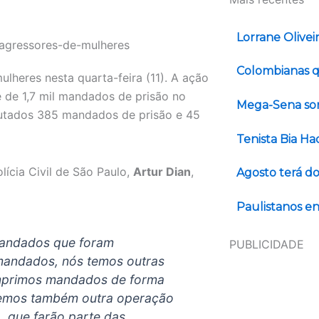
Lorrane Olivei
Colombianas q
ulheres nesta quarta-feira (11). A ação
 de 1,7 mil mandados de prisão no
Mega-Sena sor
cutados 385 mandados de prisão e 45
Tenista Bia H
ícia Civil de São Paulo,
Artur Dian
,
Agosto terá do
Paulistanos en
mandados que foram
PUBLICIDADE
mandados, nós temos outras
umprimos mandados de forma
eremos também outra operação
, que farão parte das