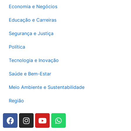
Economia e Negócios
Educação e Carreiras
Segurança e Justiça
Política
Tecnologia e Inovação
Saúde e Bem-Estar
Meio Ambiente e Sustentabilidade
Região
F
I
Y
W
a
n
o
h