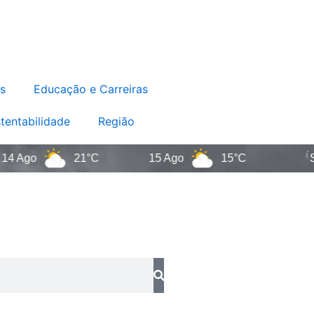
s
Educação e Carreiras
tentabilidade
Região
go
21°C
15 Ago
15°C
Santa