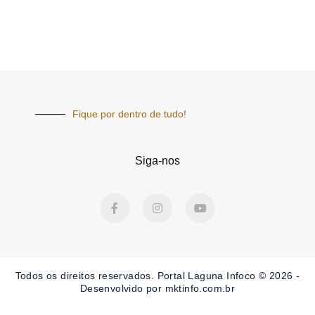
Fique por dentro de tudo!
Siga-nos
F
I
Y
a
n
o
c
s
u
e
t
t
b
a
u
o
g
b
o
r
e
Todos os direitos reservados. Portal Laguna Infoco © 2026 -
k
a
-
m
Desenvolvido por mktinfo.com.br
f