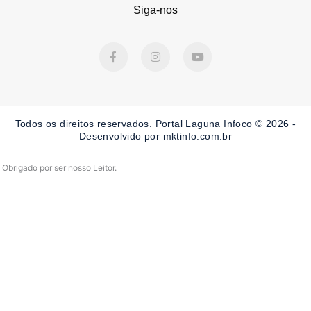
Siga-nos
F
I
Y
a
n
o
c
s
u
e
t
t
b
a
u
o
g
b
o
r
e
Todos os direitos reservados. Portal Laguna Infoco © 2026 -
k
a
-
m
Desenvolvido por mktinfo.com.br
f
Obrigado por ser nosso Leitor.