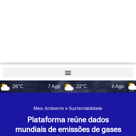
26°C
7 Ago
22°C
8 Ago
17°
Meio Ambiente e Sustentabilidade
Plataforma reúne dados
mundiais de emissões de gases