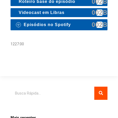
Roteiro base do episódio
S.O.S! Terra Chamando! –
Ep3 – Anamnese do
Videocast em Libras
Esgotamento
Em breve
Episódios no Spotify
🎵 Abertura – Vinheta🎵
1227:00
Terra (Kailane Vinício):
A sensação que tenho é
que vou explodir, Dr. Um calor, um “fogo” me
consumindo!
Dr. Cruz (Pablo Aguilar)
: Entendo! Tô vendo aqui
que a senhora está até mais corada mesmo.
Deixa eu checar a temperatura (som do
Pesquisar
termômetro). Está mais falante também. Como
passou de ontem pra hoje?
Terra:
Passei aqui no leito, né, Dr? Fazendo de
Mais recentes