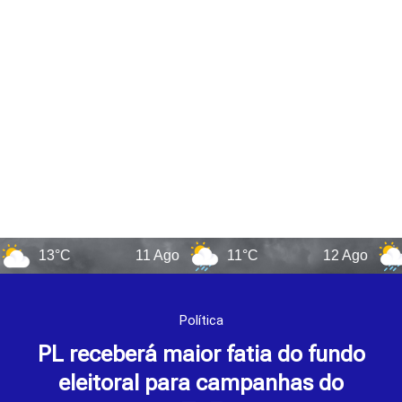
13°C
11 Ago
11°C
12 Ago
12°
Política
PL receberá maior fatia do fundo
eleitoral para campanhas do