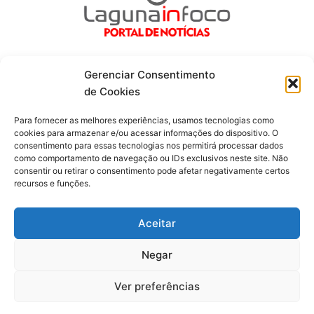
Gerenciar Consentimento
de Cookies
Fique por dentro de tudo!
Para fornecer as melhores experiências, usamos tecnologias como
cookies para armazenar e/ou acessar informações do dispositivo. O
consentimento para essas tecnologias nos permitirá processar dados
Siga-nos
como comportamento de navegação ou IDs exclusivos neste site. Não
consentir ou retirar o consentimento pode afetar negativamente certos
recursos e funções.
F
I
Y
a
n
o
c
s
u
Aceitar
e
t
t
b
a
u
o
g
b
Negar
o
r
e
Todos os direitos reservados. Portal Laguna Infoco © 2026 -
k
a
-
m
Desenvolvido por mktinfo.com.br
Ver preferências
f
Obrigado por ser nosso Leitor.