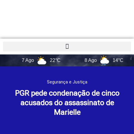
7 Ago
22°C
8 Ago
14°C
9
Segurança e Justiça
PGR pede condenação de cinco
acusados do assassinato de
Marielle