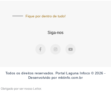
Fique por dentro de tudo!
Siga-nos
F
I
Y
a
n
o
c
s
u
e
t
t
b
a
u
o
g
b
o
r
e
Todos os direitos reservados. Portal Laguna Infoco © 2026 -
k
a
-
m
Desenvolvido por mktinfo.com.br
f
Obrigado por ser nosso Leitor.